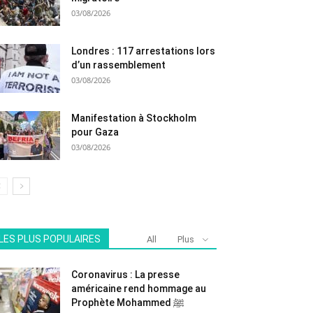
03/08/2026
Londres : 117 arrestations lors
d’un rassemblement
03/08/2026
Manifestation à Stockholm
pour Gaza
03/08/2026
LES PLUS POPULAIRES
All
Plus
Coronavirus : La presse
américaine rend hommage au
Prophète Mohammed ﷺ