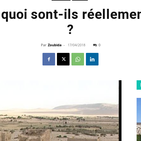
e quoi sont-ils réelleme
?
Par
Zoubida
-
17/04/2018
0