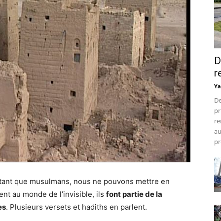
D
r
Ya
De
pr
re
au
pr
 tant que musulmans, nous ne pouvons mettre en
ent au monde de l’invisible, ils
font partie de la
es
. Plusieurs versets et hadiths en parlent.