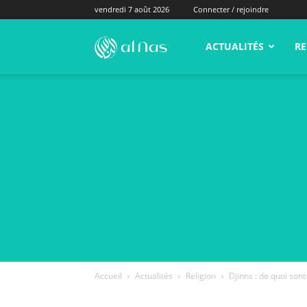
vendredi 7 août 2026
Connecter / rejoindre
alNas.fr
ACTUALITÉS
RE
Accueil
Actualités
Religion
Djinns : de quoi sont