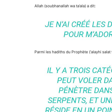
Allah (soubhanallah wa ta’ala) a dit:
JE N’AI CRÉÉ LES
POUR M’ADORE
Parmi les hadiths du Prophète (‘alayhi salat 
IL Y A TROIS CATÉ
PEUT VOLER DA
PÉNÈTRE DANS
SERPENTS, ET UN
RÉSIDE EN UN PO