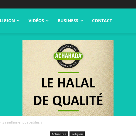
LIGION
VIDÉOS
BUSINESS
CONTACT
-ils réellement capables ?
Actualités
Religion