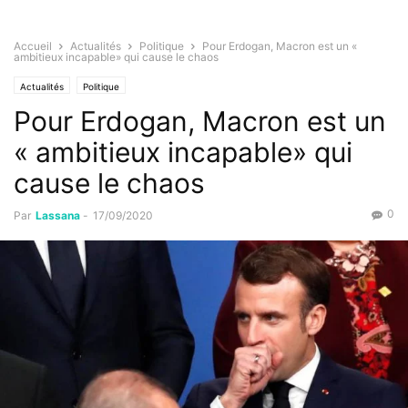
Accueil
Actualités
Politique
Pour Erdogan, Macron est un «
ambitieux incapable» qui cause le chaos
Actualités
Politique
Pour Erdogan, Macron est un
« ambitieux incapable» qui
cause le chaos
0
Par
Lassana
-
17/09/2020