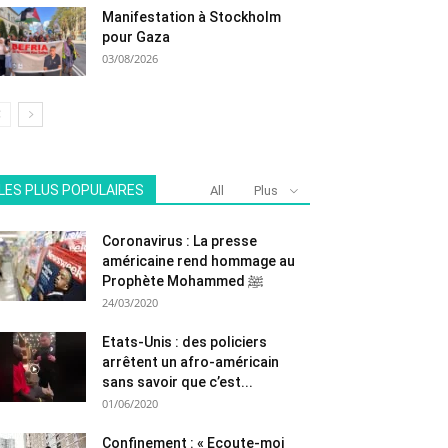
Manifestation à Stockholm
pour Gaza
03/08/2026
LES PLUS POPULAIRES
All
Plus
Coronavirus : La presse
américaine rend hommage au
Prophète Mohammed ﷺ
24/03/2020
Etats-Unis : des policiers
arrêtent un afro-américain
sans savoir que c’est...
01/06/2020
Confinement : « Ecoute-moi