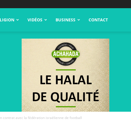
LIGION
VIDÉOS
BUSINESS
CONTACT
 contrat avec la fédération israélienne de football