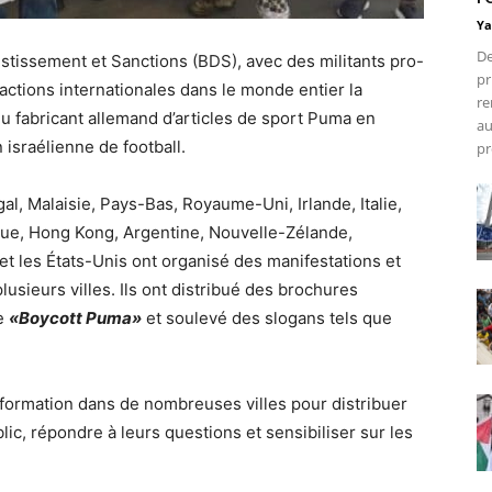
Ya
De
tissement et Sanctions (BDS), avec des militants pro-
pr
actions internationales dans le monde entier la
re
u fabricant allemand d’articles de sport Puma en
au
 israélienne de football.
pr
l, Malaisie, Pays-Bas, Royaume-Uni, Irlande, Italie,
que, Hong Kong, Argentine, Nouvelle-Zélande,
et les États-Unis ont organisé des manifestations et
sieurs villes. Ils ont distribué des brochures
ne
«Boycott Puma»
et soulevé des slogans tels que
information dans de nombreuses villes pour distribuer
lic, répondre à leurs questions et sensibiliser sur les