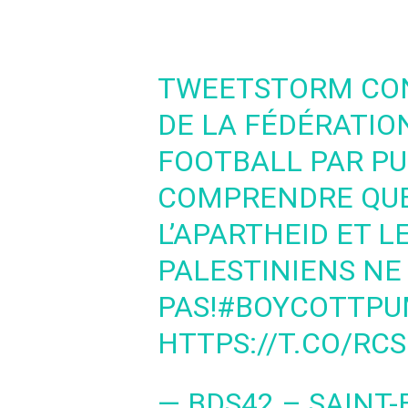
TWEETSTORM CON
DE LA FÉDÉRATIO
FOOTBALL PAR PU
COMPRENDRE QUE
L’APARTHEID ET L
PALESTINIENS NE
PAS!
#BOYCOTTP
HTTPS://T.CO/RC
— BDS42 – SAINT