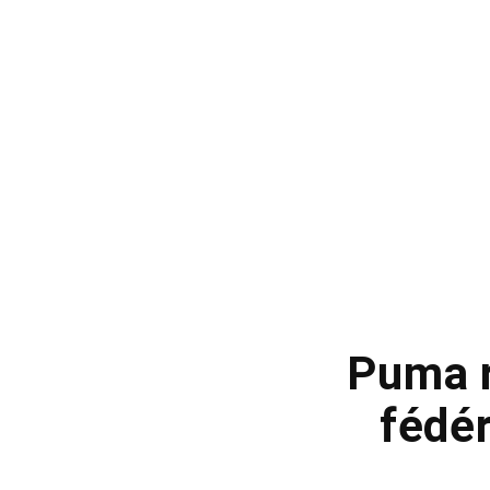
Puma r
fédér