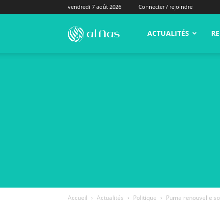
vendredi 7 août 2026
Connecter / rejoindre
alNas.fr
ACTUALITÉS
RE
Accueil
Actualités
Politique
Puma renouvelle son