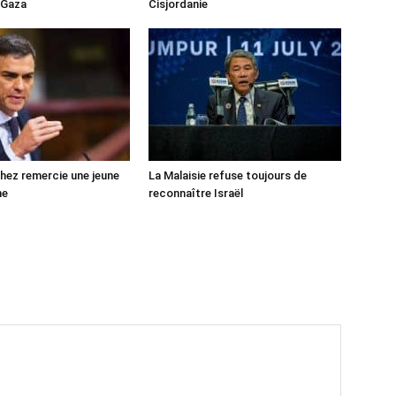
 Gaza
Cisjordanie
ez remercie une jeune
La Malaisie refuse toujours de
ne
reconnaître Israël