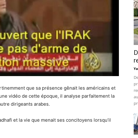
D
r
Ya
De
pr
rtinemment que sa présence gênait les américains et
re
une vidéo de cette époque, il analyse parfaitement la
au
pr
’autre dirigeants arabes.
adhafi et la vie que menait ses concitoyens lorsqu’il