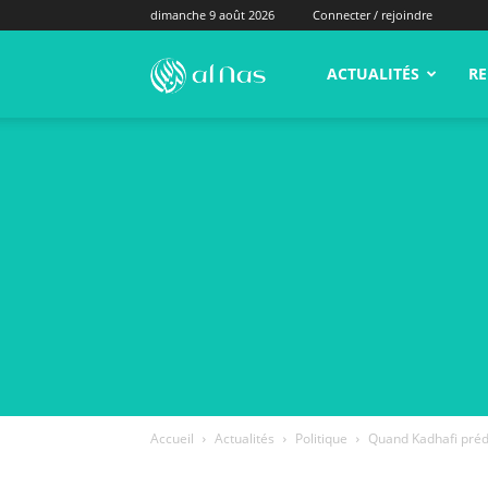
dimanche 9 août 2026
Connecter / rejoindre
alNas.fr
ACTUALITÉS
RE
Accueil
Actualités
Politique
Quand Kadhafi prédis