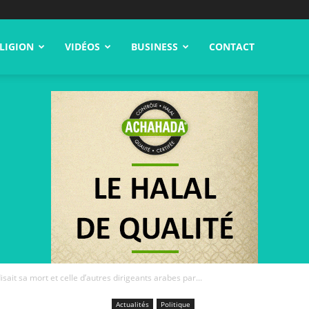
LIGION
VIDÉOS
BUSINESS
CONTACT
ait sa mort et celle d’autres dirigeants arabes par...
Actualités
Politique