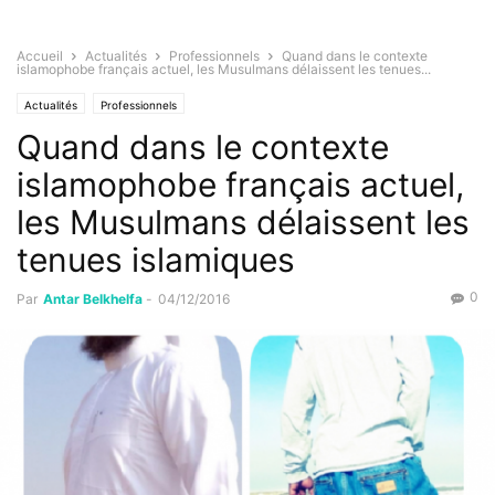
Accueil
Actualités
Professionnels
Quand dans le contexte
islamophobe français actuel, les Musulmans délaissent les tenues...
Actualités
Professionnels
Quand dans le contexte
islamophobe français actuel,
les Musulmans délaissent les
tenues islamiques
0
Par
Antar Belkhelfa
-
04/12/2016