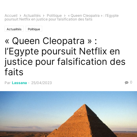
Accueil
Actualités
Politique
« Queen Cleopatra » : l’Egypte
poursuit Netflix en justice pour falsification des faits
Actualités
Politique
« Queen Cleopatra » :
l’Egypte poursuit Netflix en
justice pour falsification des
faits
0
Par
Lassana
-
25/04/2023