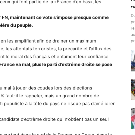
ceux qui font partie de la «France d’en bas», les
Ya
De
er FN, maintenant ce vote s’impose presque comme
pr
olère du peuple.
re
au
 en les amplifiant afin de drainer un maximum
pr
les attentats terroristes, la précarité et l’afflux des
t le moral des français et entament leur confiance
 France va mal, plus le parti d’extrême droite se pose
u mal à jouer des coudes lors des élections
2% faut-il le rappeler, mais un grand nombre de
ti populiste à la tête du pays ne risque pas d’améliorer
candidate d’extrême droite qui n’obtient pas un seul
s surtout dans le sud de la France, en Corse, dans la