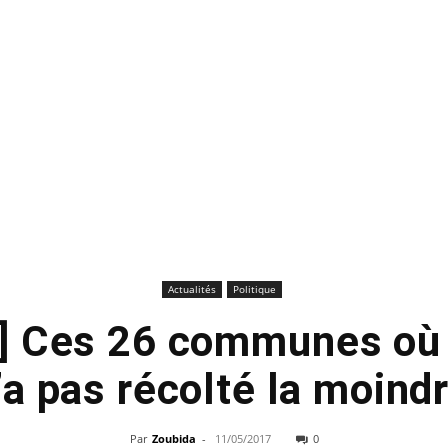
Actualités
Politique
s] Ces 26 communes où
’a pas récolté la moindr
Par
Zoubida
-
11/05/2017
0