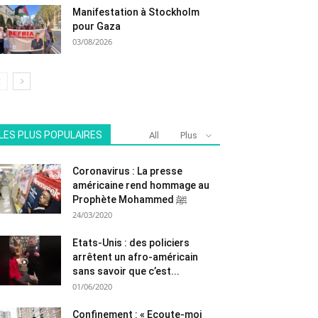
Manifestation à Stockholm
pour Gaza
03/08/2026
LES PLUS POPULAIRES
All
Plus
Coronavirus : La presse
américaine rend hommage au
Prophète Mohammed ﷺ
24/03/2020
Etats-Unis : des policiers
arrêtent un afro-américain
sans savoir que c’est...
01/06/2020
Confinement : « Ecoute-moi