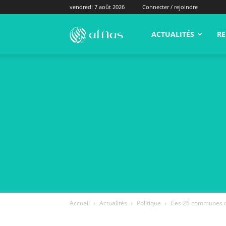
vendredi 7 août 2026
Connecter / rejoindre
alNas.fr
ACTUALITÉS
RE
Accueil
Actualités
Politique
Ces 26 communes où 