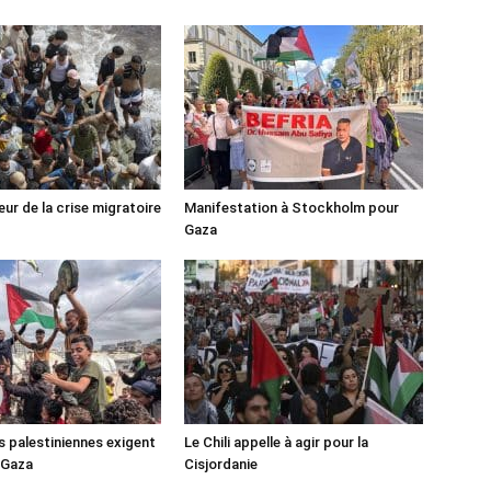
ur de la crise migratoire
Manifestation à Stockholm pour
Gaza
s palestiniennes exigent
Le Chili appelle à agir pour la
 Gaza
Cisjordanie