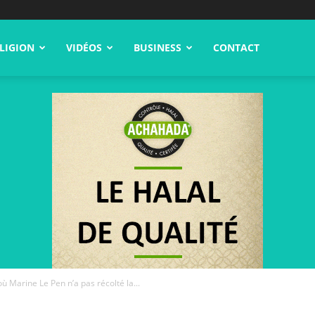
LIGION
VIDÉOS
BUSINESS
CONTACT
Marine Le Pen n’a pas récolté la...