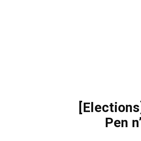
[Election
Pen n