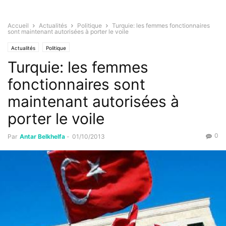
Accueil
Actualités
Politique
Turquie: les femmes fonctionnaires
sont maintenant autorisées à porter le voile
Actualités
Politique
Turquie: les femmes
fonctionnaires sont
maintenant autorisées à
porter le voile
0
Par
Antar Belkhelfa
-
01/10/2013