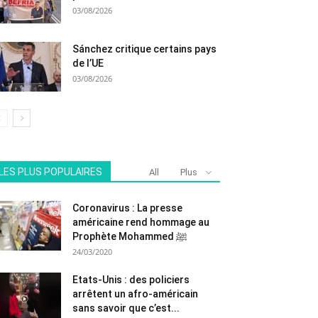
03/08/2026
Sánchez critique certains pays
de l’UE
03/08/2026
LES PLUS POPULAIRES
All
Plus
Coronavirus : La presse
américaine rend hommage au
Prophète Mohammed ﷺ
24/03/2020
Etats-Unis : des policiers
arrêtent un afro-américain
sans savoir que c’est...