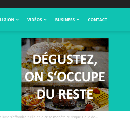
LIGION
VIDÉOS
BUSINESS
CONTACT
 livre s’effondre-t-elle et la crise monétaire risque-t-elle de...