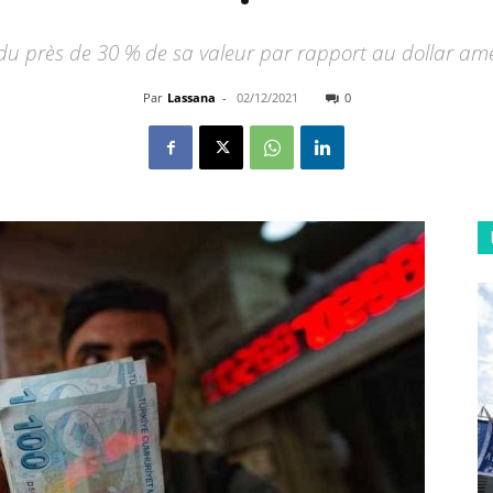
rdu près de 30 % de sa valeur par rapport au dollar a
Par
Lassana
-
02/12/2021
0