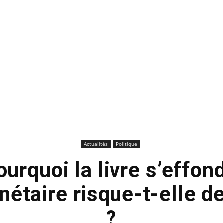
Actualités
Politique
ourquoi la livre s’effond
nétaire risque-t-elle d
?