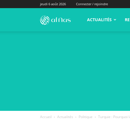
jeudi 6 août 2026
Connecter / rejoindre
alNas.fr
ACTUALITÉS
RE
Accueil
Actualités
Politique
Turquie : Pourquoi la