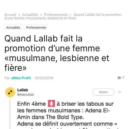
Accueil
Actualités
Professionnels
Quand Lallab fait la promotion
d’une femme «musulmane, lesbienne et fière»
Actualités
Professionnels
Quand Lallab fait la
promotion d’une femme
«musulmane, lesbienne et
fière»
0
Par
alNas Profil
-
25/02/2018