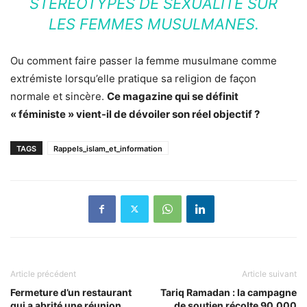
STÉRÉOTYPES DE SEXUALITÉ SUR
LES FEMMES MUSULMANES.
Ou comment faire passer la femme musulmane comme
extrémiste lorsqu’elle pratique sa religion de façon
normale et sincère.
Ce magazine qui se définit
« féministe » vient-il de dévoiler son réel objectif ?
TAGS
Rappels_islam_et_information
Article précédent
Article suivant
Fermeture d’un restaurant
Tariq Ramadan : la campagne
qui a abrité une réunion
de soutien récolte 90.000