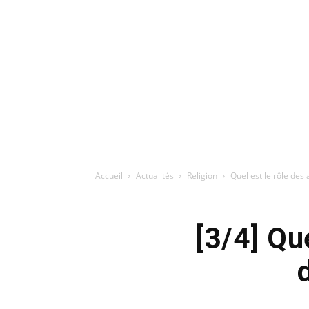
Accueil
Actualités
Religion
Quel est le rôle des a
[3/4] Qu