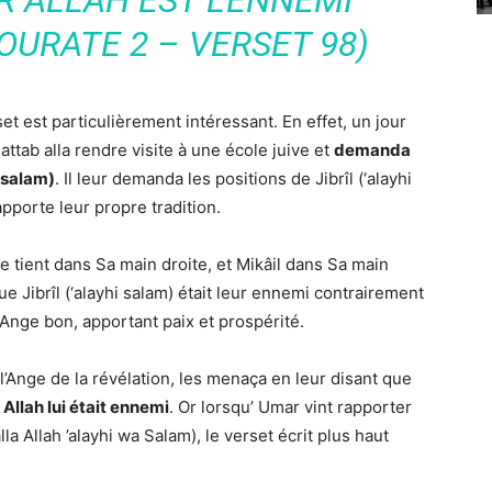
R ALLAH EST L’ENNEMI
SOURATE 2 – VERSET 98)
et est particulièrement intéressant. En effet, un jour
attab alla rendre visite à une école juive et
demanda
 salam)
. Il leur demanda les positions de Jibrîl (‘alayhi
rapporte leur propre tradition.
 se tient dans Sa main droite, et Mikâil dans Sa main
ue Jibrîl (‘alayhi salam) était leur ennemi contrairement
 Ange bon, apportant paix et prospérité.
 l’Ange de la révélation, les menaça en leur disant que
Allah lui était ennemi
. Or lorsqu’ Umar vint rapporter
Allah ’alayhi wa Salam), le verset écrit plus haut