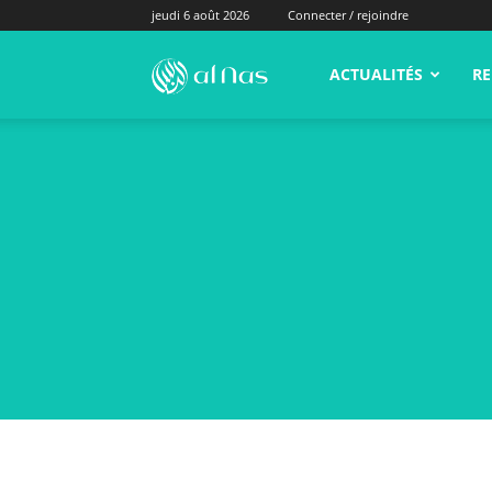
jeudi 6 août 2026
Connecter / rejoindre
alNas.fr
ACTUALITÉS
RE