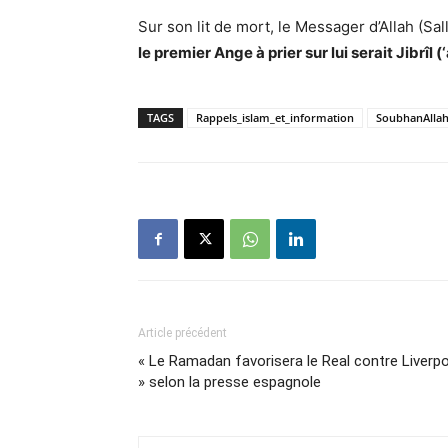
Sur son lit de mort, le Messager d’Allah (Sa
le premier Ange à prier sur lui serait Jibrîl 
TAGS
Rappels_islam_et_information
SoubhanAlla
Article précédent
« Le Ramadan favorisera le Real contre Liverp
» selon la presse espagnole