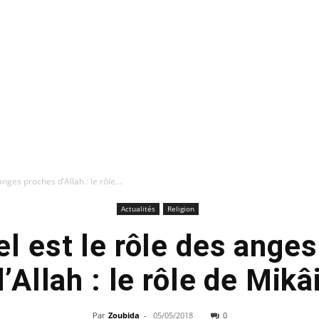
nges proches d’Allah : le rôle...
Actualités
Religion
el est le rôle des ange
d’Allah : le rôle de Mikâi
Par
Zoubida
-
05/05/2018
0