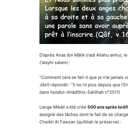
D’après Anas Ibn Mâlik (radi Allahu anhu), le 
(‘alayhi salam) :
“Comment cela se fait-il que je n’ai jamais vu
Jibrîl répondit : “Il ne rit plus depuis que l
dans ilsilatul-Ahâdîthis-Sahîhah n°2511)
L’ange Mikâil a été créé
500 ans après Isrâfi
assigné des tâches dont le fait de se charge
Cheikh Al Fawzan (qu’Allah le préserve) :