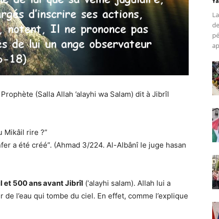
Ya
La
de
pé
ap
Prophète (Salla Allah ’alayhi wa Salam) dit à Jibrîl
 Mikâil rire ?”
’Enfer a été créé”. (Ahmad 3/224. Al-Albânî le juge hasan
l et 500 ans avant Jibrîl
(‘alayhi salam). Allah lui a
r de l’eau qui tombe du ciel. En effet, comme l’explique