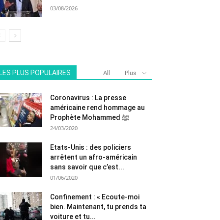
03/08/2026
LES PLUS POPULAIRES
All
Plus
Coronavirus : La presse
américaine rend hommage au
Prophète Mohammed ﷺ
24/03/2020
Etats-Unis : des policiers
arrêtent un afro-américain
sans savoir que c’est...
01/06/2020
Confinement : « Ecoute-moi
bien. Maintenant, tu prends ta
voiture et tu...