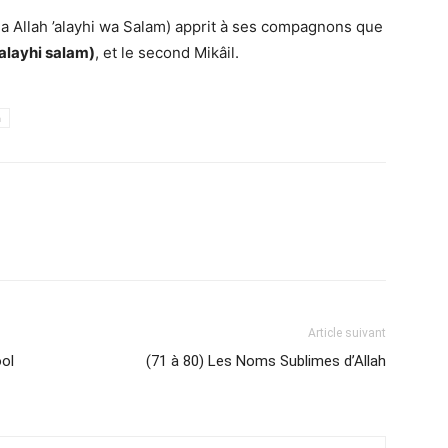
lla Allah ’alayhi wa Salam) apprit à ses compagnons que
(‘alayhi salam)
, et le second Mikâil.
h
Article suivant
ool
(71 à 80) Les Noms Sublimes d’Allah