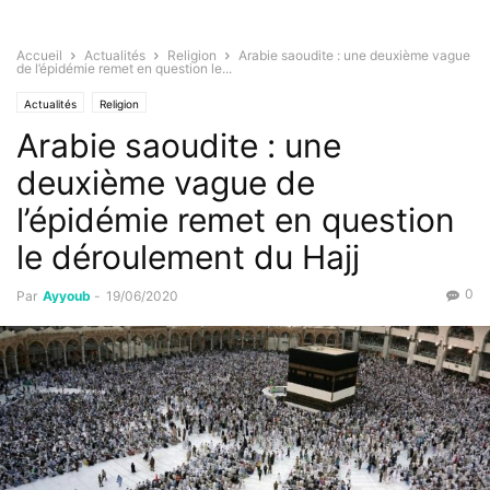
Accueil
Actualités
Religion
Arabie saoudite : une deuxième vague
de l’épidémie remet en question le...
Actualités
Religion
Arabie saoudite : une
deuxième vague de
l’épidémie remet en question
le déroulement du Hajj
0
Par
Ayyoub
-
19/06/2020