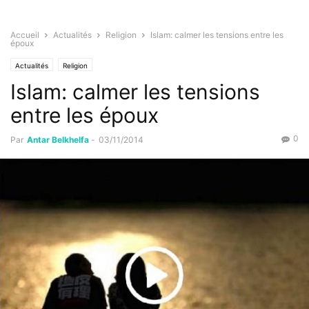
Accueil
Actualités
Religion
Islam: calmer les tensions entre les
époux
Actualités
Religion
Islam: calmer les tensions
entre les époux
0
Par
Antar Belkhelfa
-
03/11/2014