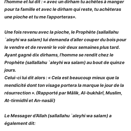
l’homme et lui dit : «
avec un dirham tu achètes à manger
pour ta famille et avec le dirham qui reste, tu achèteras
une pioche et tu me l’apporteras».
Une fois revenu avec la pioche, le Prophète (sallallahu
`aleyhi wa salam) lui demanda d’aller couper du bois pour
le vendre et de revenir le voir deux semaines plus tard.
Ayant gagné dix dirhams, l’homme se rendit chez le
Prophète (sallallahu `aleyhi wa salam) au bout de quinze
jours.
Celui-ci lui dit alors : «
Cela est beaucoup mieux que la
mendicité dont ton visage portera la marque le jour de la
résurrection
». (Rapporté par Mâlik, Al-bukhârî, Muslim,
At-tirmidhî et An-nasâî)
Le Messager d’Allah (sallallahu `aleyhi wa salam) a
également dit: