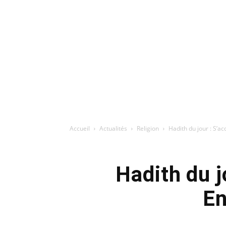
Accueil
Actualités
Religion
Hadith du jour : S’acqu
Hadith du jo
En