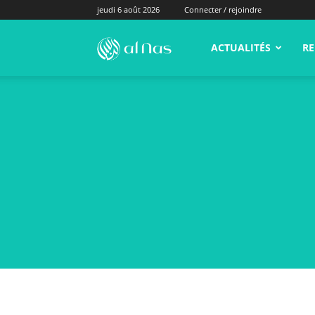
jeudi 6 août 2026
Connecter / rejoindre
alNas.fr
ACTUALITÉS
RE