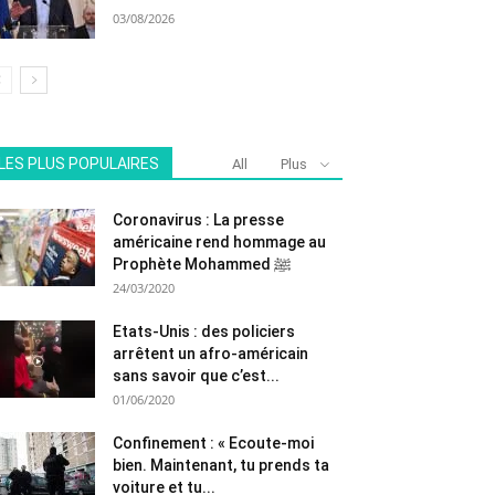
03/08/2026
LES PLUS POPULAIRES
All
Plus
Coronavirus : La presse
américaine rend hommage au
Prophète Mohammed ﷺ
24/03/2020
Etats-Unis : des policiers
arrêtent un afro-américain
sans savoir que c’est...
01/06/2020
Confinement : « Ecoute-moi
bien. Maintenant, tu prends ta
voiture et tu...