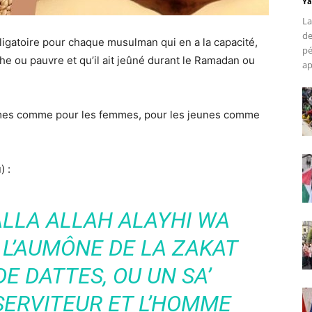
Ya
La
de
 obligatoire pour chaque musulman qui en a la capacité,
pé
iche ou pauvre et qu’il ait jeûné durant le Ramadan ou
ap
hommes comme pour les femmes, pour les jeunes comme
) :
ALLA ALLAH ALAYHI WA
 L’AUMÔNE DE LA ZAKAT
 DE DATTES, OU UN SA’
SERVITEUR ET L’HOMME