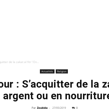
itter de la zakat al fitr ! En...
Actualités
Religion
ur : S’acquitter de la za
 argent ou en nourritur
Par
Zoubida
-
27/05/2019
0