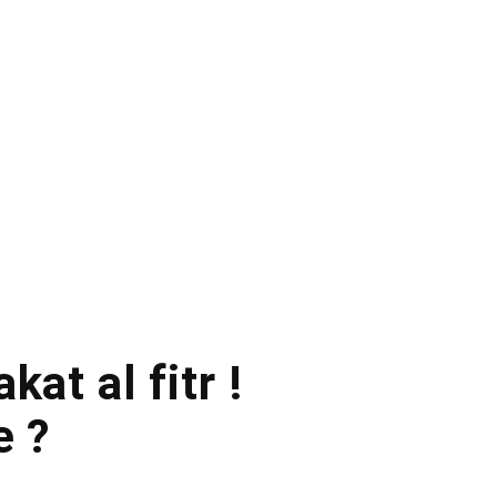
kat al fitr !
e ?