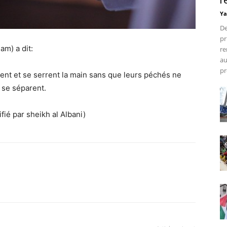
r
Ya
De
pr
am) a dit:
re
au
pr
ent et se serrent la main sans que leurs péchés ne
 se séparent.
fié par sheikh al Albani)