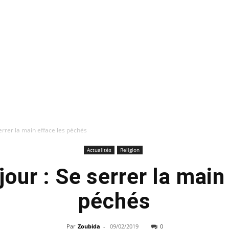
serrer la main efface les péchés
Actualités
Religion
jour : Se serrer la main
péchés
Par
Zoubida
-
09/02/2019
0