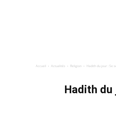
Accueil
Actualités
Religion
Hadith du jour : Se 
Hadith du 