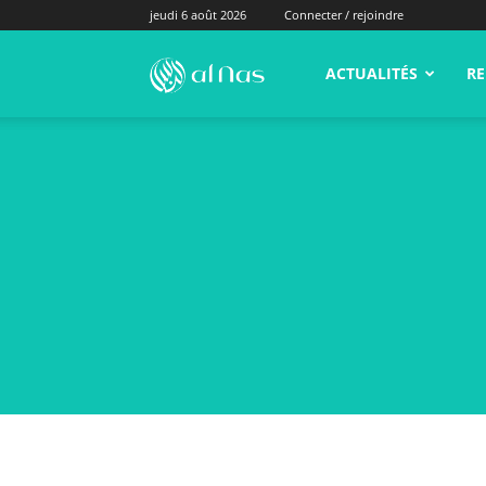
jeudi 6 août 2026
Connecter / rejoindre
alNas.fr
ACTUALITÉS
RE