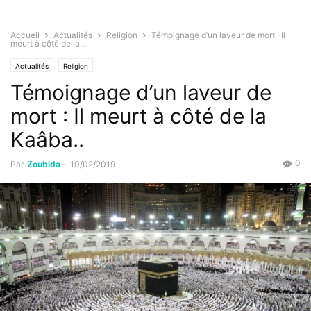
Accueil
Actualités
Religion
Témoignage d’un laveur de mort : Il
meurt à côté de la...
Actualités
Religion
Témoignage d’un laveur de
mort : Il meurt à côté de la
Kaâba..
0
Par
Zoubida
-
10/02/2019