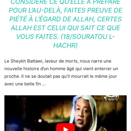
CONSIDÈRE CE QU’ELLE A PRÉPARÉ
POUR L’AU-DELÀ, FAITES PREUVE DE
PIÉTÉ À L’ÉGARD DE ALLAH, CERTES
ALLAH EST CELUI QUI SAIT CE QUE
VOUS FAITES. (18/SOURATOU L-
HACHR)
Le Sheykh Battawi, laveur de morts, nous narre une
nouvelle histoire d’un homme âgé qui vient enterrer un
proche. Il ne se doutait pas qu’il mourrait le même jour
avec une belle fin …