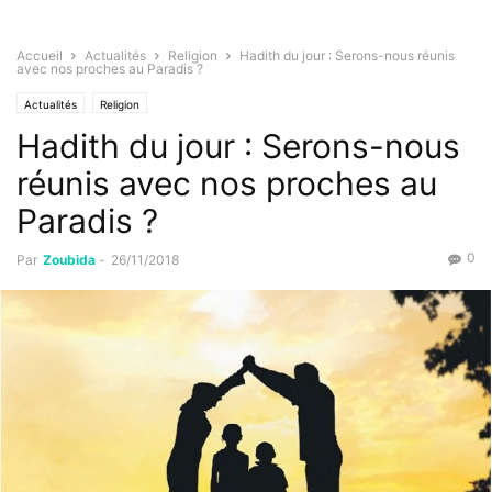
Accueil
Actualités
Religion
Hadith du jour : Serons-nous réunis
avec nos proches au Paradis ?
Actualités
Religion
Hadith du jour : Serons-nous
réunis avec nos proches au
Paradis ?
0
Par
Zoubida
-
26/11/2018