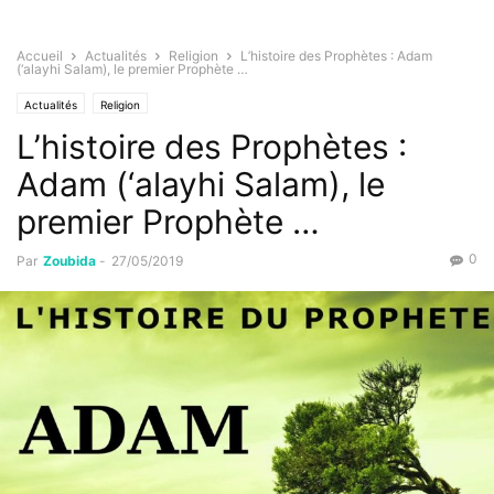
Accueil
Actualités
Religion
L’histoire des Prophètes : Adam
(‘alayhi Salam), le premier Prophète …
Actualités
Religion
L’histoire des Prophètes :
Adam (‘alayhi Salam), le
premier Prophète …
0
Par
Zoubida
-
27/05/2019