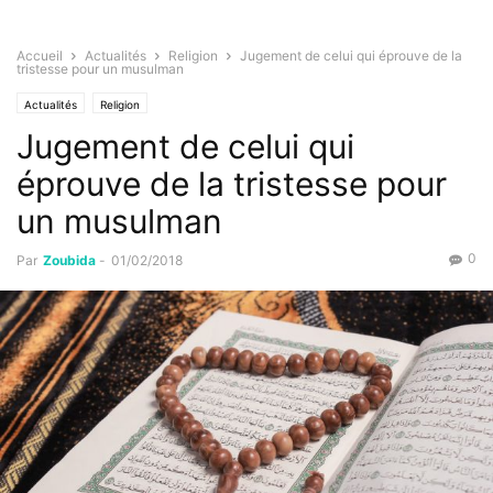
Accueil
Actualités
Religion
Jugement de celui qui éprouve de la
tristesse pour un musulman
Actualités
Religion
Jugement de celui qui
éprouve de la tristesse pour
un musulman
0
Par
Zoubida
-
01/02/2018