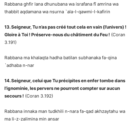
Rabbana ghfir lana dhunubana wa israfana fî amrina wa
thabbit aqdamana wa nsurna `ala-l-qawmi-l-kafirin
13. Seigneur, Tu n’as pas créé tout cela en vain (l’univers) !
Gloire à Toi ! Préserve-nous du châtiment du Feu !
(Coran
3.191)
Rabbana ma khalaqta hadha batilan subhanaka fa-qina
`adhaba n-nar
14. Seigneur, celui que Tu précipites en enfer tombe dans
l’ignominie, les pervers ne pourront compter sur aucun
secours !
(Coran 3.192)
Rabbana innaka man tudkhili n-nara fa-qad akhzaytahu wa
ma li-z-zalimina min ansar