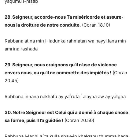
yaqumu l-hisab
28. Seigneur, accorde-nous Ta miséricorde et assure-
nous la droiture de notre conduite.
(Coran 18.10)
Rabbana atina min l-ladunka rahmatan wa hayyi lana min
amrina rashada
29. Seigneur, nous craignons qu’il n’use de violence
envers nous, ou qu’il ne commette des impiétés !
(Coran
20.45)
Rabbana innana nakhafu ay yafruta `alayna aw ay yatgha
30. Notre Seigneur est Celui qui a donné à chaque chose
sa forme, puis Il l’a guidée !
(Coran 20.50)
Rabbuna l-ladhi a`ta kulla shay-in khalqahu thumma hada