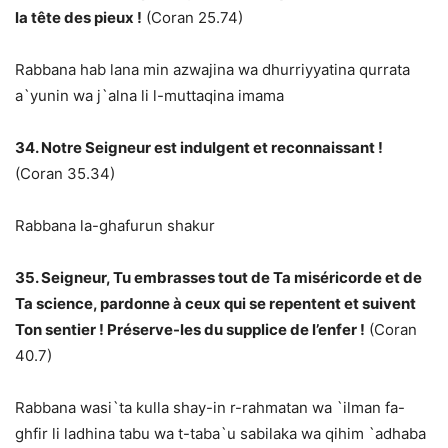
la tête des pieux !
(Coran 25.74)
Rabbana hab lana min azwajina wa dhurriyyatina qurrata
a`yunin wa j`alna li l-muttaqina imama
34. Notre Seigneur est indulgent et reconnaissant !
(Coran 35.34)
Rabbana la-ghafurun shakur
35. Seigneur, Tu embrasses tout de Ta miséricorde et de
Ta science, pardonne à ceux qui se repentent et suivent
Ton sentier ! Préserve-les du supplice de l’enfer !
(Coran
40.7)
Rabbana wasi`ta kulla shay-in r-rahmatan wa `ilman fa-
ghfir li ladhina tabu wa t-taba`u sabilaka wa qihim `adhaba