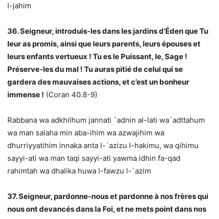
l-jahim
36. Seigneur, introduis-les dans les jardins d’Éden que Tu
leur as promis, ainsi que leurs parents, leurs épouses et
leurs enfants vertueux ! Tu es le Puissant, le, Sage !
Préserve-les du mal ! Tu auras pitié de celui qui se
gardera des mauvaises actions, et c’est un bonheur
immense !
(Coran 40.8-9)
Rabbana wa adkhilhum jannati `adnin al-lati wa`adttahum
wa man salaha min aba-ihim wa azwajihim wa
dhurriyyatihim innaka anta l-`azizu l-hakimu, wa qihimu
sayyi-ati wa man taqi sayyi-ati yawma idhin fa-qad
rahimtah wa dhalika huwa l-fawzu l-`azim
37. Seigneur, pardonne-nous et pardonne à nos frères qui
nous ont devancés dans la Foi, et ne mets point dans nos