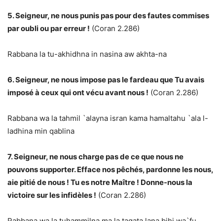
5. Seigneur, ne nous punis pas pour des fautes commises
par oubli ou par erreur !
(Coran 2.286)
Rabbana la tu-akhidhna in nasina aw akhta-na
6. Seigneur, ne nous impose pas le fardeau que Tu avais
imposé à ceux qui ont vécu avant nous !
(Coran 2.286)
Rabbana wa la tahmil `alayna isran kama hamaltahu `ala l-
ladhina min qablina
7. Seigneur, ne nous charge pas de ce que nous ne
pouvons supporter. Efface nos pêchés, pardonne les nous,
aie pitié de nous ! Tu es notre Maître ! Donne-nous la
victoire sur les infidèles !
(Coran 2.286)
Rabbana wa la tuhammilna ma la taqata lana bihi wa`fu