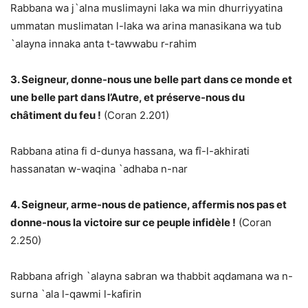
Rabbana wa j`alna muslimayni laka wa min dhurriyyatina
ummatan muslimatan l-laka wa arina manasikana wa tub
`alayna innaka anta t-tawwabu r-rahim
3. Seigneur, donne-nous une belle part dans ce monde et
une belle part dans l’Autre, et préserve-nous du
châtiment du feu !
(Coran 2.201)
Rabbana atina fi d-dunya hassana, wa fî-l-akhirati
hassanatan w-waqina `adhaba n-nar
4. Seigneur, arme-nous de patience, affermis nos pas et
donne-nous la victoire sur ce peuple infidèle !
(Coran
2.250)
Rabbana afrigh `alayna sabran wa thabbit aqdamana wa n-
surna `ala l-qawmi l-kafirin