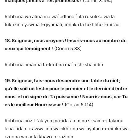
manques jamais à Tes promesses !
(Coran 3.194)
Rabbana wa atina ma wa`adtana `ala rusulika wa la
tukhzina yawma l-qiyamati, innaka la tukhlifu-l-mi`ad
18. Seigneur, nous croyons ! Inscris-nous au nombre de
ceux qui témoignent !
(Coran 5.83)
Rabbana amanna fa-ktubna ma`a sh-shahidin
19. Seigneur, fais-nous descendre une table du ciel ;
qu’elle soit un festin pour le premier et le dernier d’entre
nous, et un signe de Ta puissance ! Nourris-nous, car Tu
es le meilleur Nourrisseur !
(Coran 5.114)
Rabbana anzil `alayna ma-idatan mina s-sama-i takunu
lana `idan li-awwalina wa akhirina wa ayatan m-minka wa
rzuqna wa anta khayru r-raziqin