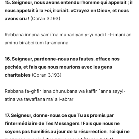
15. Seigneur, nous avons entendu l’homme qui appelait ; il
nous appelait à la Foi, il criait: «Croyez en Dieu», et nous
avons cru !
(Coran 3.193)
Rabbana innana sami`na munadiyan y-yunadi li-l-imani an
aminu birabbikum fa-amanna
16. Seigneur, pardonne-nous nos fautes, efface nos
péchés, et fais que nous mourions avec les gens
charitables
(Coran 3.193)
Rabbana fa-ghfir lana dhunubana wa kaffir `anna sayyi-
atina wa tawaffana ma`a l-abrar
17. Seigneur, donne-nous ce que Tu as promis par
l’intermédiaire de Tes Messagers ! Fais que nous ne
soyons pas humiliés au jour de la résurrection, Toi qui ne