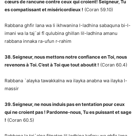
cœurs de rancune contre ceux qui croient! Seigneur, Tu
es compatissant et miséricordieux !
(Coran 59.10)
Rabbana ghfir lana wa li ikhwanina l-ladhina sabaquna bi-l-
imani wa la taj`al fî qulubina ghillan lil-ladhina amanu
rabbana innaka ra-ufun r-rahim
38. Seigneur, nous mettons notre confiance en Toi, nous
revenons à Toi. C’est à Toi que tout aboutit !
(Coran 60.4)
Rabbana `alayka tawakkalna wa ilayka anabna wa ilayka l-
massir
39. Seigneur, ne nous induis pas en tentation pour ceux
qui ne croient pas ! Pardonne-nous, Tu es puissant et sage
!
(Coran 60.5)
Rabbana la taj`alna fitnatan lil ladhina kafaru wa ghfir lana