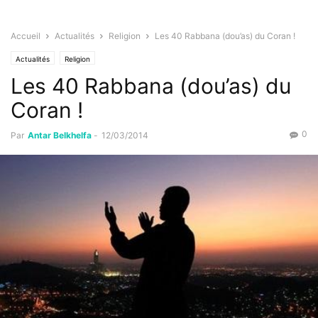
Accueil
Actualités
Religion
Les 40 Rabbana (dou’as) du Coran !
Actualités
Religion
Les 40 Rabbana (dou’as) du
Coran !
0
Par
Antar Belkhelfa
-
12/03/2014