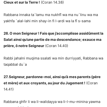
Cieux et sur la Terre !
(Coran 14.38)
Rabbana innaka ta`lamu ma nukhfî wa ma nu`linu wa ma
yakhfa `alal-lahi min shay-in fi l-ardi wa la fî s-sama
26. O mon Seigneur ! Fais que j’accomplisse assidûment la
Salat ainsi qu’une partie de ma descendance; exauce ma
prière, ô notre Seigneur
(Coran 14.40)
Rabbi jahalni muqima ssalati wa min durriyyati, Rabbana wa
taqabbal du`a
27. Seigneur, pardonne-moi, ainsi qu’à mes parents (père
et mère) et aux croyants, au jour du Jugement !
(Coran
14.41)
Rabbana ghfir li wa li-walidayya wa li-l-mu-minina yawma