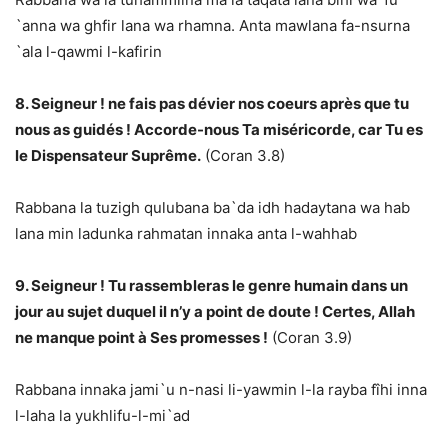
`anna wa ghfir lana wa rhamna. Anta mawlana fa-nsurna
`ala l-qawmi l-kafirin
8. Seigneur ! ne fais pas dévier nos coeurs après que tu
nous as guidés ! Accorde-nous Ta miséricorde, car Tu es
le Dispensateur Suprême.
(Coran 3.8)
Rabbana la tuzigh qulubana ba`da idh hadaytana wa hab
lana min ladunka rahmatan innaka anta l-wahhab
9. Seigneur ! Tu rassembleras le genre humain dans un
jour au sujet duquel il n’y a point de doute ! Certes, Allah
ne manque point à Ses promesses !
(Coran 3.9)
Rabbana innaka jami`u n-nasi li-yawmin l-la rayba fîhi inna
l-laha la yukhlifu-l-mi`ad