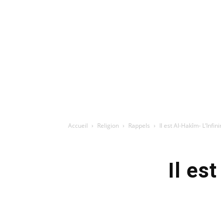
Accueil
Religion
Rappels
Il est Al-Hakîm- L’Infi
Il es