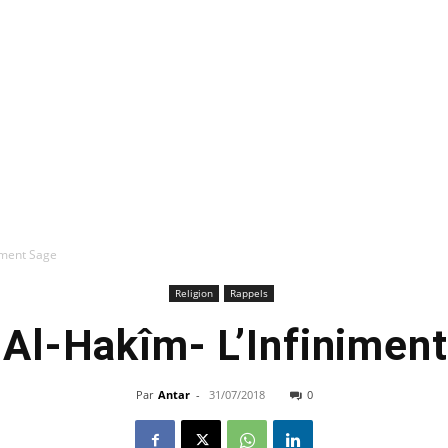
niment Sage
Religion
Rappels
t Al-Hakîm- L’Infinimen
Par
Antar
-
31/07/2018
0