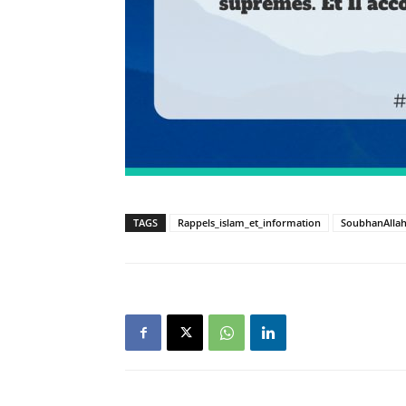
TAGS
Rappels_islam_et_information
SoubhanAlla