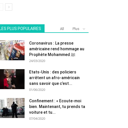
LES PLUS POPULAIRES
All
Plus
Coronavirus : La presse
américaine rend hommage au
Prophète Mohammed ﷺ
24/03/2020
Etats-Unis : des policiers
arrêtent un afro-américain
sans savoir que c’est...
01/06/2020
Confinement : « Ecoute-moi
bien. Maintenant, tu prends ta
voiture et tu...
07/04/2020