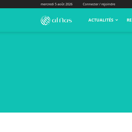
mercredi 5 août 2026
Connecter / rejoindre
alNas.fr
ACTUALITÉS
RE