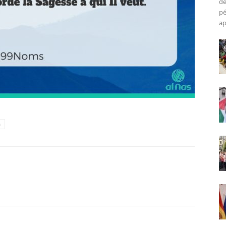
de
pé
ap
h