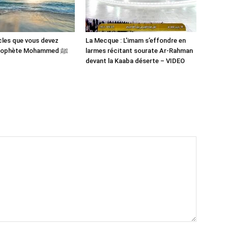
cles que vous devez
La Mecque : L’imam s’effondre en
savoir du Prophète Mohammed ﷺ
larmes récitant sourate Ar-Rahman
devant la Kaaba déserte – VIDEO