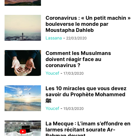
Coronavirus : « Un petit machin »
bouleverse le monde par
Moustapha Dahleb
Lassana
-
22/03/2020
Comment les Musulmans
doivent réagir face au
coronavirus ?
Youcef
-
17/03/2020
Les 10 miracles que vous devez
savoir du Prophète Mohammed
ﷺ
Youcef
-
15/03/2020
La Mecque : L’imam s’effondre en
larmes récitant sourate Ar-
Rahman devant...