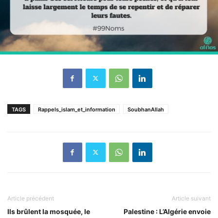
TAGS
Rappels_islam_et_information
SoubhanAllah
Article précédent
Article suivant
Ils brûlent la mosquée, le
Palestine : L’Algérie envoie