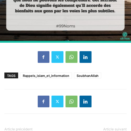
TAGS
Rappels_islam_et_information
SoubhanAllah
Article précédent
Article suivant