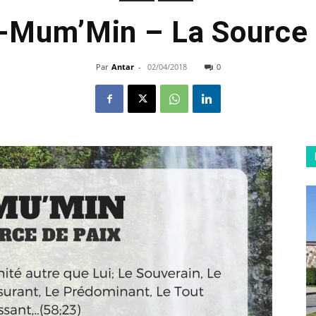
Al-Mum’Min – La Source 
Par
Antar
-
02/04/2018
0