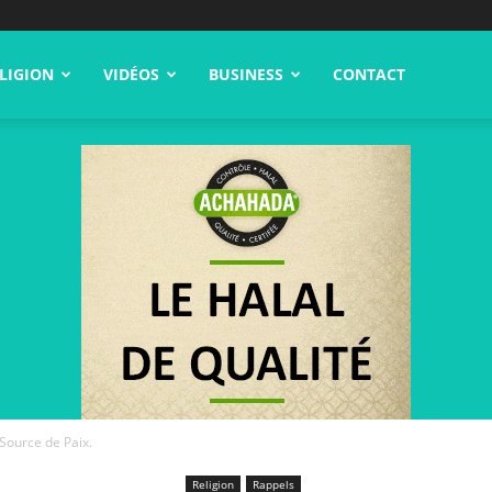
LIGION
VIDÉOS
BUSINESS
CONTACT
 Source de Paix.
Religion
Rappels