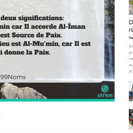
D
r
Ya
De
pr
re
au
pr
h