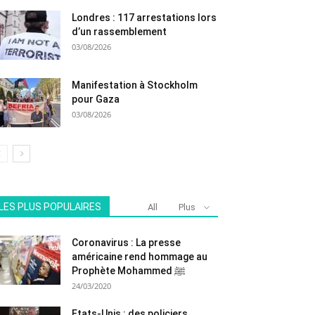
Londres : 117 arrestations lors
d’un rassemblement
03/08/2026
Manifestation à Stockholm
pour Gaza
03/08/2026
LES PLUS POPULAIRES
All
Plus
Coronavirus : La presse
américaine rend hommage au
Prophète Mohammed ﷺ
24/03/2020
Etats-Unis : des policiers