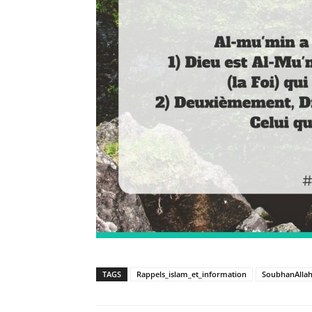
TAGS
Rappels_islam_et_information
SoubhanAlla