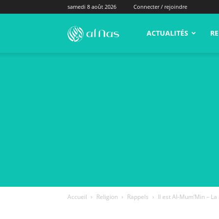
samedi 8 août 2026
Connecter / rejoindre
alNas.fr
ACTUALITÉS
RE
Accueil
Religion
Rappels
Il est Al-Mum’Min – La