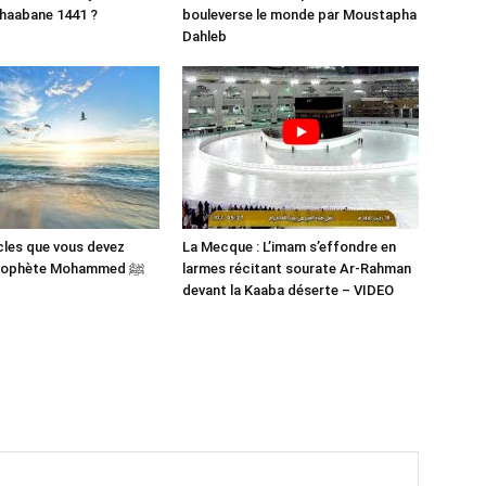
haabane 1441 ?
bouleverse le monde par Moustapha
Dahleb
cles que vous devez
La Mecque : L’imam s’effondre en
savoir du Prophète Mohammed ﷺ
larmes récitant sourate Ar-Rahman
devant la Kaaba déserte – VIDEO