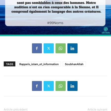
TAGS
Rappels_islam_et_information
SoubhanAllah
Article précédent
Article suivant