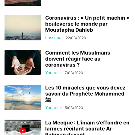
Coronavirus : « Un petit machin »
bouleverse le monde par
Moustapha Dahleb
Lassana
-
22/03/2020
Comment les Musulmans
doivent réagir face au
coronavirus ?
Youcef
-
17/03/2020
Les 10 miracles que vous devez
savoir du Prophète Mohammed
ﷺ
Youcef
-
15/03/2020
La Mecque : L’imam s’effondre en
larmes récitant sourate Ar-
Rahman devant...