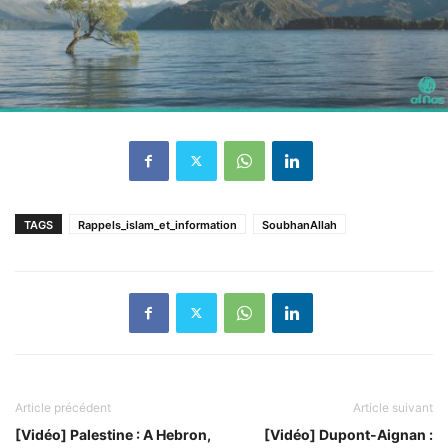
TAGS
Rappels_islam_et_information
SoubhanAllah
Article précédent
Article suivant
[Vidéo] Palestine : A Hebron,
[Vidéo] Dupont-Aignan :