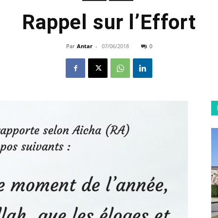
Rappel sur l’Effort
Par
Antar
-
07/06/2018
0