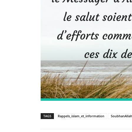
TAGS
Rappels_islam_et_information
SoubhanAlla