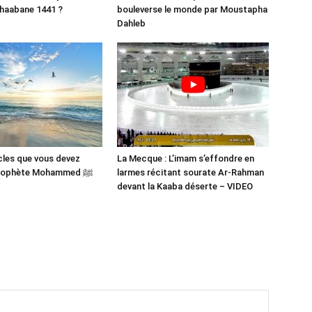
haabane 1441 ?
bouleverse le monde par Moustapha
Dahleb
cles que vous devez
La Mecque : L’imam s’effondre en
savoir du Prophète Mohammed ﷺ
larmes récitant sourate Ar-Rahman
devant la Kaaba déserte – VIDEO