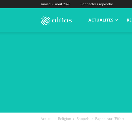
samedi 8 août 2026
Connecter / rejoindre
alNas.fr
ACTUALITÉS
RE
Accueil
Religion
Rappels
Rappel sur l’Effort