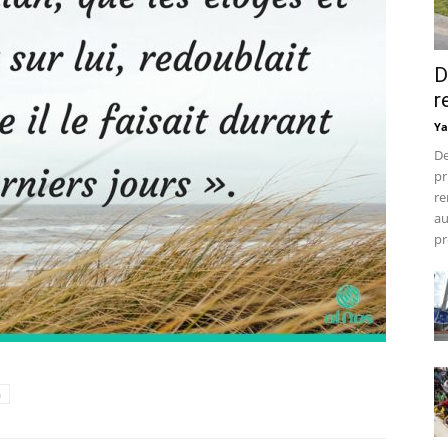
D
r
Ya
De
pr
re
au
pr
h