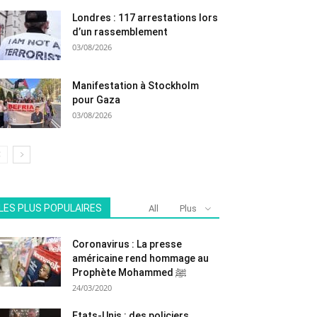
Londres : 117 arrestations lors
d’un rassemblement
03/08/2026
Manifestation à Stockholm
pour Gaza
03/08/2026
LES PLUS POPULAIRES
All
Plus
Coronavirus : La presse
américaine rend hommage au
Prophète Mohammed ﷺ
24/03/2020
Etats-Unis : des policiers