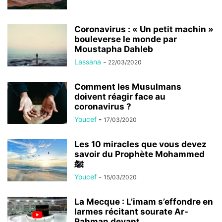
Coronavirus : « Un petit machin »
bouleverse le monde par
Moustapha Dahleb
Lassana
-
22/03/2020
Comment les Musulmans
doivent réagir face au
coronavirus ?
Youcef
-
17/03/2020
Les 10 miracles que vous devez
savoir du Prophète Mohammed
ﷺ
Youcef
-
15/03/2020
La Mecque : L’imam s’effondre en
larmes récitant sourate Ar-
Rahman devant...