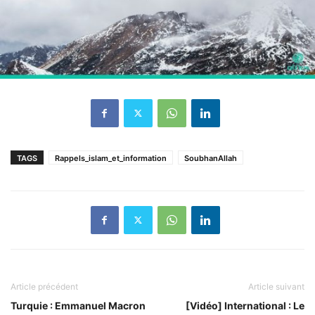
TAGS
Rappels_islam_et_information
SoubhanAllah
Article précédent
Article suivant
Turquie : Emmanuel Macron
[Vidéo] International : Le