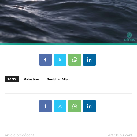
TAGS
Palestine
SoubhanAllah
Article précédent
Article suivant