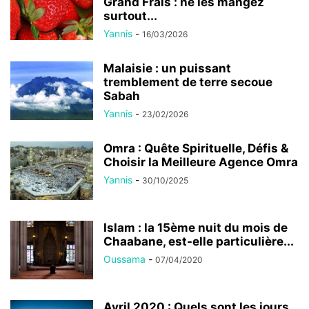
Grand Frais : ne les mangez
surtout...
Yannis
-
16/03/2026
Malaisie : un puissant
tremblement de terre secoue
Sabah
Yannis
-
23/02/2026
Omra : Quête Spirituelle, Défis &
Choisir la Meilleure Agence Omra
Yannis
-
30/10/2025
Islam : la 15ème nuit du mois de
Chaabane, est-elle particulière...
Oussama
-
07/04/2020
Avril 2020 : Quels sont les jours