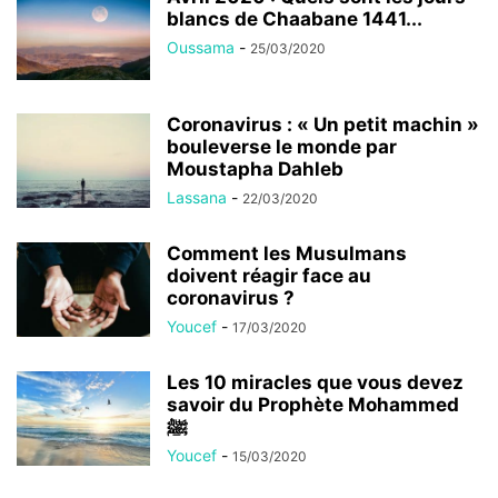
blancs de Chaabane 1441...
Oussama
-
25/03/2020
Coronavirus : « Un petit machin »
bouleverse le monde par
Moustapha Dahleb
Lassana
-
22/03/2020
Comment les Musulmans
doivent réagir face au
coronavirus ?
Youcef
-
17/03/2020
Les 10 miracles que vous devez
savoir du Prophète Mohammed
ﷺ
Youcef
-
15/03/2020