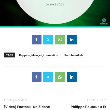
TAGS
Rappels_islam_et_information
SoubhanAllah
Article précédent
Article suivant
[Vidéo] Football : un Zidane
Philippe Poutou : « Et