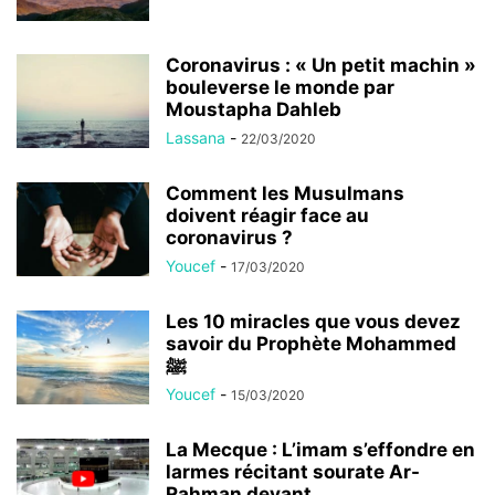
Coronavirus : « Un petit machin »
bouleverse le monde par
Moustapha Dahleb
Lassana
-
22/03/2020
Comment les Musulmans
doivent réagir face au
coronavirus ?
Youcef
-
17/03/2020
Les 10 miracles que vous devez
savoir du Prophète Mohammed
ﷺ
Youcef
-
15/03/2020
La Mecque : L’imam s’effondre en
larmes récitant sourate Ar-
Rahman devant...