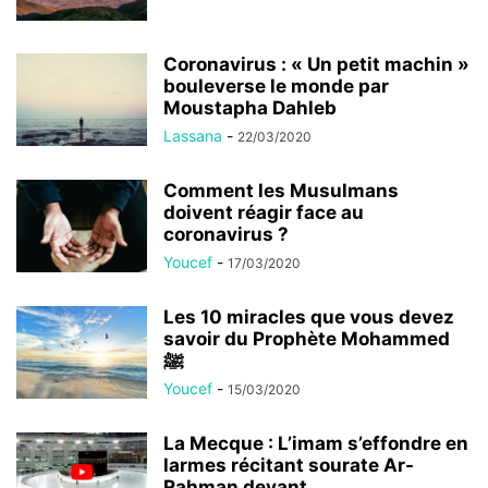
Coronavirus : « Un petit machin »
bouleverse le monde par
Moustapha Dahleb
Lassana
-
22/03/2020
Comment les Musulmans
doivent réagir face au
coronavirus ?
Youcef
-
17/03/2020
Les 10 miracles que vous devez
savoir du Prophète Mohammed
ﷺ
Youcef
-
15/03/2020
La Mecque : L’imam s’effondre en
larmes récitant sourate Ar-
Rahman devant...