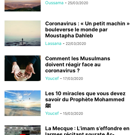
Oussama
-
25/03/2020
Coronavirus : « Un petit machin »
bouleverse le monde par
Moustapha Dahleb
Lassana
-
22/03/2020
Comment les Musulmans
doivent réagir face au
coronavirus ?
Youcef
-
17/03/2020
Les 10 miracles que vous devez
savoir du Prophète Mohammed
ﷺ
Youcef
-
15/03/2020
La Mecque : L’imam s’effondre en
larmes récitant sourate Ar-