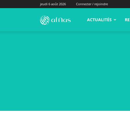
jeudi 6 août 2026
Connecter / rejoindre
alNas.fr
ACTUALITÉS
RE