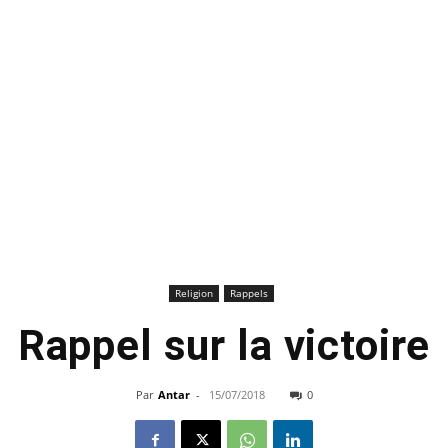
Religion
Rappels
Rappel sur la victoire
Par
Antar
-
15/07/2018
0