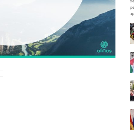
de
pé
ap
h