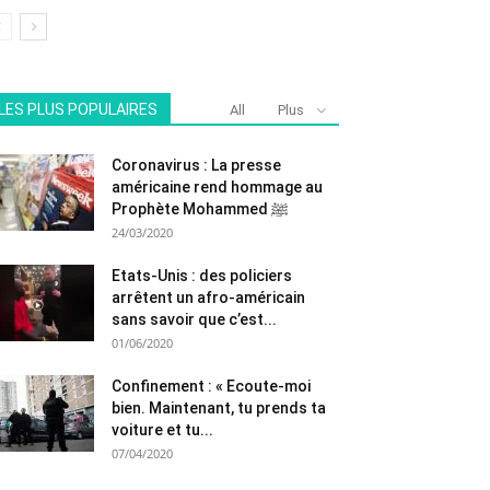
LES PLUS POPULAIRES
All
Plus
Coronavirus : La presse
américaine rend hommage au
Prophète Mohammed ﷺ
24/03/2020
Etats-Unis : des policiers
arrêtent un afro-américain
sans savoir que c’est...
01/06/2020
Confinement : « Ecoute-moi
bien. Maintenant, tu prends ta
voiture et tu...
07/04/2020