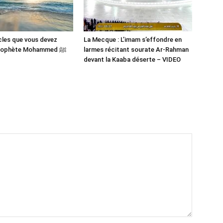
cles que vous devez
La Mecque : L’imam s’effondre en
savoir du Prophète Mohammed ﷺ
larmes récitant sourate Ar-Rahman
devant la Kaaba déserte – VIDEO