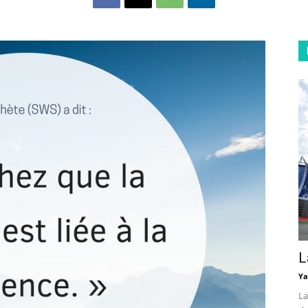
L
Ya
La