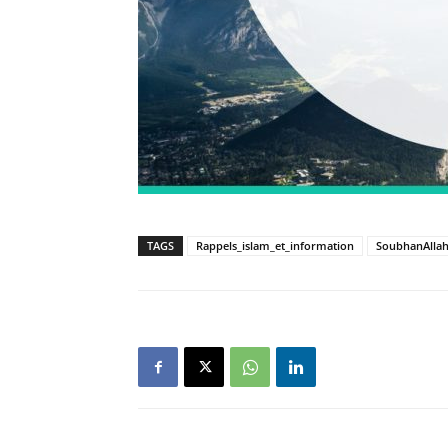
TAGS
Rappels_islam_et_information
SoubhanAlla