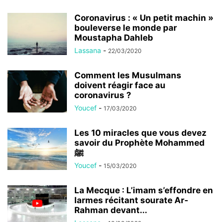
Coronavirus : « Un petit machin »
bouleverse le monde par
Moustapha Dahleb
Lassana
-
22/03/2020
Comment les Musulmans
doivent réagir face au
coronavirus ?
Youcef
-
17/03/2020
Les 10 miracles que vous devez
savoir du Prophète Mohammed
ﷺ
Youcef
-
15/03/2020
La Mecque : L’imam s’effondre en
larmes récitant sourate Ar-
Rahman devant...