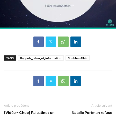
TAGS
Rappels_islam_et_information
SoubhanAllah
Article précédent
Article suivant
[Vidéo – Choc] Palestine : un
Natalie Portman refuse