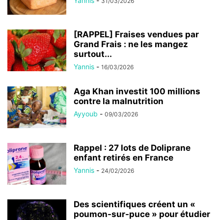
Yannis
-
31/03/2026
[RAPPEL] Fraises vendues par
Grand Frais : ne les mangez
surtout...
Yannis
-
16/03/2026
Aga Khan investit 100 millions
contre la malnutrition
Ayyoub
-
09/03/2026
Rappel : 27 lots de Doliprane
enfant retirés en France
Yannis
-
24/02/2026
Des scientifiques créent un «
poumon-sur-puce » pour étudier