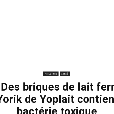
Actualités
Santé
 Des briques de lait fe
orik de Yoplait contie
bactérie toxique