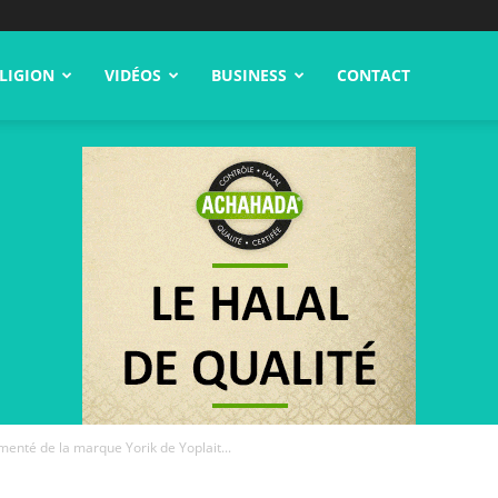
LIGION
VIDÉOS
BUSINESS
CONTACT
menté de la marque Yorik de Yoplait...