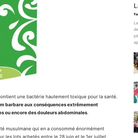
L
Ya
La
de
pé
ap
 contient une bactérie hautement toxique pour la santé.
om barbare aux conséquences extrêmement
es ou encore des douleurs abdominales
.
nauté musulmane qui en a consommé énormément
les lots achetés entre le 28 juin et le 1er juillet,