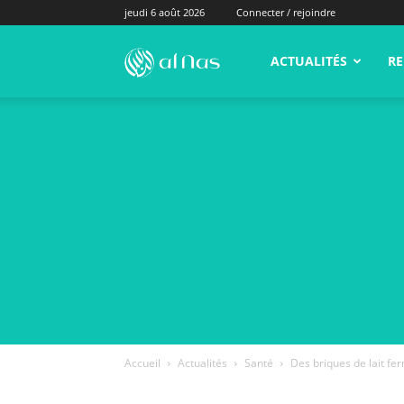
jeudi 6 août 2026
Connecter / rejoindre
alNas.fr
ACTUALITÉS
RE
Accueil
Actualités
Santé
Des briques de lait fer