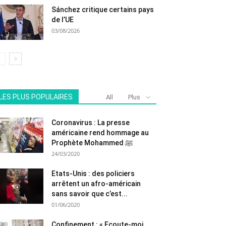
Sánchez critique certains pays
de l’UE
03/08/2026
LES PLUS POPULAIRES
All
Plus
Coronavirus : La presse
américaine rend hommage au
Prophète Mohammed ﷺ
24/03/2020
Etats-Unis : des policiers
arrêtent un afro-américain
sans savoir que c’est...
01/06/2020
Confinement : « Ecoute-moi