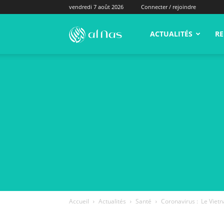
vendredi 7 août 2026
Connecter / rejoindre
alNas.fr
ACTUALITÉS
RE
Accueil
Actualités
Santé
Coronavirus : Le Vietna