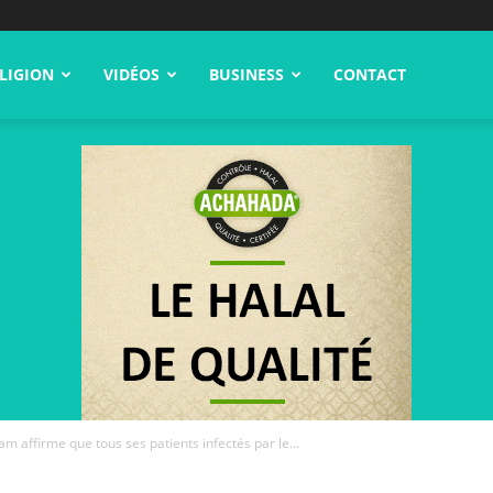
LIGION
VIDÉOS
BUSINESS
CONTACT
m affirme que tous ses patients infectés par le...