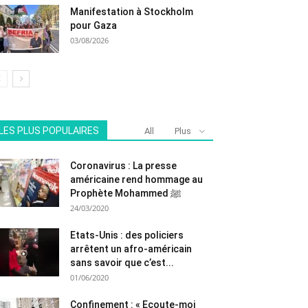
Manifestation à Stockholm
pour Gaza
03/08/2026
LES PLUS POPULAIRES
All
Plus
Coronavirus : La presse
américaine rend hommage au
Prophète Mohammed ﷺ
24/03/2020
Etats-Unis : des policiers
arrêtent un afro-américain
sans savoir que c’est...
01/06/2020
Confinement : « Ecoute-moi