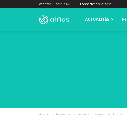
vendredi 7 août 2026
Connecter / rejoindre
alNas.fr
ACTUALITÉS
RE
Accueil
Actualités
Santé
Coronavirus : Un déput