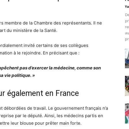
Ya
De
pr
jours membre de la Chambre des représentants. Il ne
re
rt du ministère de la Santé.
au
pr
ordialement invité certains de ses collègues
tion à le rejoindre. En précisant que :
’empêchent pas d’exercer la médecine, comme son
a vie politique. »
jour également en France
nt débordées de travail. Le gouvernement français n’a
reprise par le député. Ainsi, les médecins partis en
ttre leur blouse pour prêter main forte.