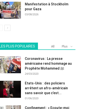
Manifestation à Stockholm
pour Gaza
03/08/2026
LES PLUS POPULAIRES
All
Plus
Coronavirus : La presse
américaine rend hommage au
Prophète Mohammed ﷺ
24/03/2020
Etats-Unis : des policiers
arrêtent un afro-américain
sans savoir que c’est...
01/06/2020
Confinement : « Ecoute-moi