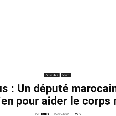
Actualités
Santé
us : Un député marocain
ien pour aider le corps
Par
Emilie
-
02/04/2020
0