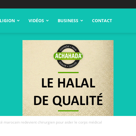
LIGION
VIDÉOS
BUSINESS
CONTACT
é marocain redevient chirurgien pour aider le corps médical