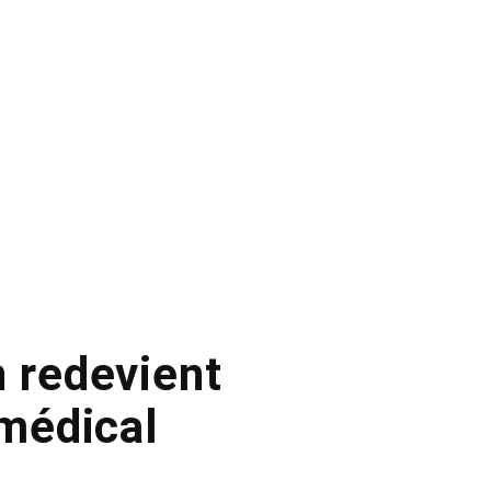
 redevient
 médical