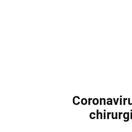
Coronavir
chirurg