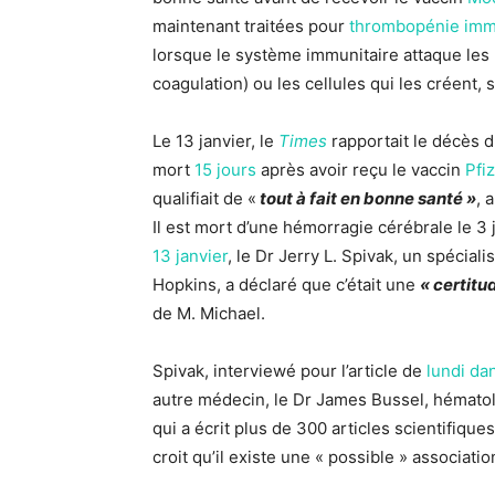
maintenant traitées pour
thrombopénie imm
lorsque le système immunitaire attaque les
coagulation) ou les cellules qui les créent, 
Le 13 janvier, le
Times
rapportait le décès 
mort
15 jours
après avoir reçu le vaccin
Pfi
qualifiait de «
tout à fait en bonne santé »
, 
Il est mort d’une hémorragie cérébrale le 3
13 janvier
, le Dr Jerry L. Spivak, un spécial
Hopkins, a déclaré que c’était une
« certitu
de M. Michael.
Spivak, interviewé pour l’article de
lundi da
autre médecin, le Dr James Bussel, hématol
qui a écrit plus de 300 articles scientifique
croit qu’il existe une « possible » associatio