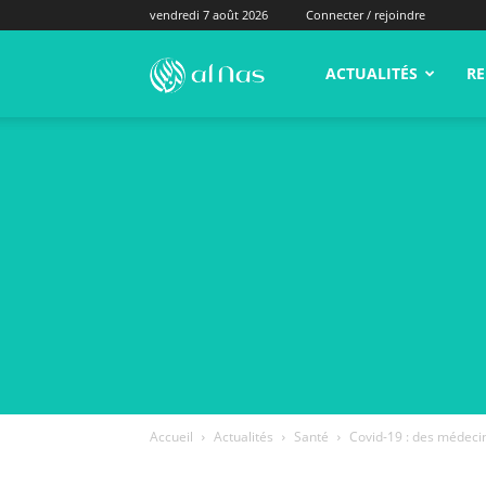
vendredi 7 août 2026
Connecter / rejoindre
alNas.fr
ACTUALITÉS
RE
Accueil
Actualités
Santé
Covid-19 : des médecins