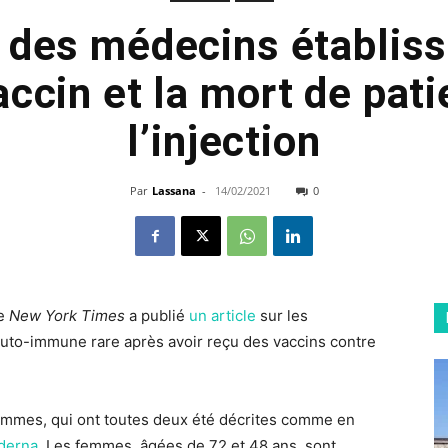
 des médecins établiss
accin et la mort de pat
l’injection
Par
Lassana
-
14/02/2021
0
le
New York Times
a publié
un article
sur les
uto-immune rare après avoir reçu des vaccins contre
 femmes, qui ont toutes deux été décrites comme en
derna
. Les femmes, âgées de 72 et 48 ans, sont