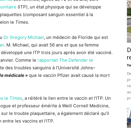
unitaire
(ITP), un état physique qui se développe
 plaquettes (composant sanguin essentiel à la
selon le
Times.
du
Dr Gregory Michael
, un médecin de Floride qui est
zer
. M. Michael, qui avait 56 ans et que sa femme
D
a développé une ITP trois jours après avoir été vacciné.
r
 janvier. Comme le
rapportait
The Defender
le
Ya
iste des troubles sanguins à l’Université Johns–
De
de médicale »
que le vaccin Pfizer avait causé la mort
pr
re
au
ns le
Times
, a réitéré le lien entre le vaccin et l’ITP. Un
pr
ogue et professeur émérite à Weill Cornell Medicine,
s sur le trouble plaquettaire, a également déclaré qu’il
n entre les vaccins et l’ITP.