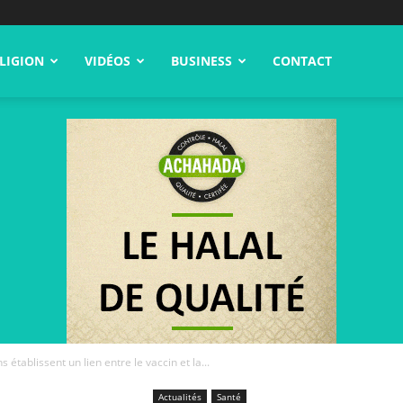
LIGION
VIDÉOS
BUSINESS
CONTACT
 établissent un lien entre le vaccin et la...
Actualités
Santé