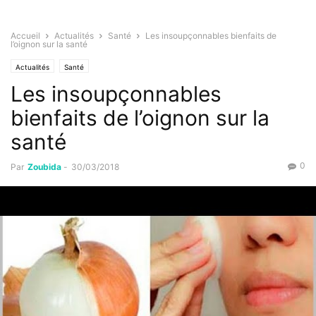
Accueil
Actualités
Santé
Les insoupçonnables bienfaits de
l’oignon sur la santé
Actualités
Santé
Les insoupçonnables
bienfaits de l’oignon sur la
santé
0
Par
Zoubida
-
30/03/2018