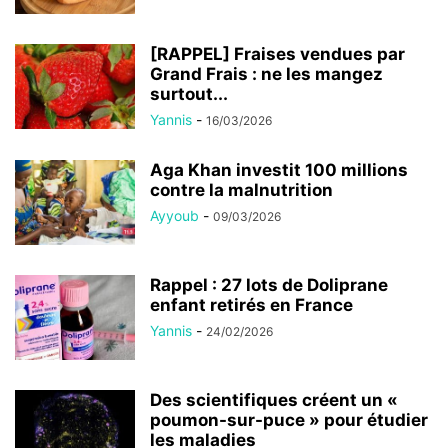
[RAPPEL] Fraises vendues par
Grand Frais : ne les mangez
surtout...
Yannis
-
16/03/2026
Aga Khan investit 100 millions
contre la malnutrition
Ayyoub
-
09/03/2026
Rappel : 27 lots de Doliprane
enfant retirés en France
Yannis
-
24/02/2026
Des scientifiques créent un «
poumon-sur-puce » pour étudier
les maladies