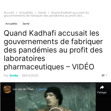
Accueil
Actualités
Santé
Quand Kadhafi accusait les
gouvernements de fabriquer des pandémies au profit des...
Actualités
Santé
Quand Kadhafi accusait les
gouvernements de fabriquer
des pandémies au profit des
laboratoires
pharmaceutiques – VIDÉO
1
Par
Emilie
-
28/04/2020