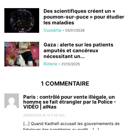
Des scientifiques créent un «
poumon-sur-puce » pour étudier
les maladies
Oussama
-
05/01/2026
Gaza : alerte sur les patients
amputés et cancéreux
nécessitant un...
Rizlene
-
21/10/2025
1 COMMENTAIRE
Paris : contrôlé pour vente illégale, un
homme se fait étrangler par la Police -
VIDÉO | alNas
28/04/2020 At 10 h 25 min
[…] Quand Kadhafi accusait les gouvernements de
fabriquer des pandémies au profit… […]