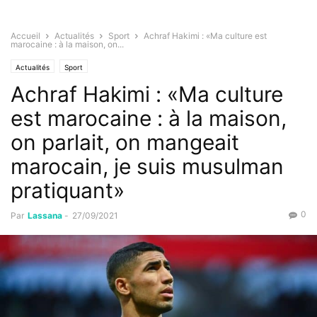
Accueil
Actualités
Sport
Achraf Hakimi : «Ma culture est
marocaine : à la maison, on...
Actualités
Sport
Achraf Hakimi : «Ma culture
est marocaine : à la maison,
on parlait, on mangeait
marocain, je suis musulman
pratiquant»
0
Par
Lassana
-
27/09/2021