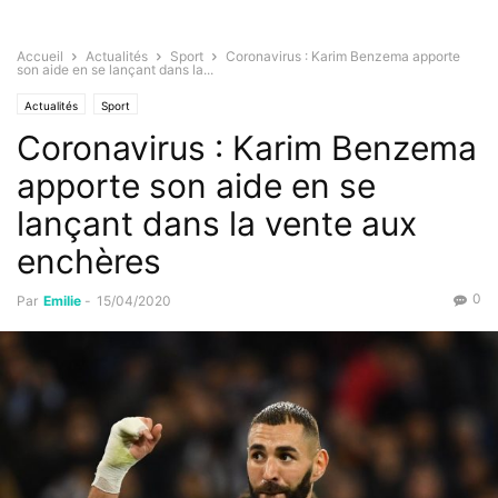
Accueil
Actualités
Sport
Coronavirus : Karim Benzema apporte
son aide en se lançant dans la...
Actualités
Sport
Coronavirus : Karim Benzema
apporte son aide en se
lançant dans la vente aux
enchères
0
Par
Emilie
-
15/04/2020