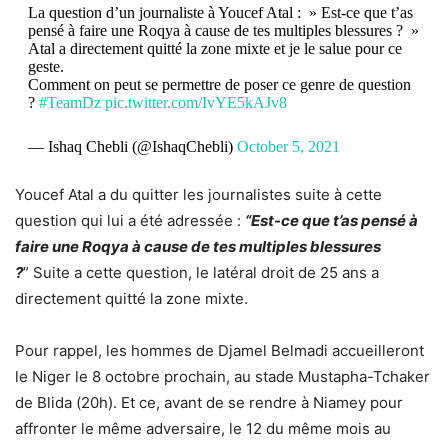
La question d’un journaliste à Youcef Atal : » Est-ce que t’as
pensé à faire une Roqya à cause de tes multiples blessures ? »
Atal a directement quitté la zone mixte et je le salue pour ce
geste.
Comment on peut se permettre de poser ce genre de question
?
#TeamDz
pic.twitter.com/IvYE5kAJv8
— Ishaq Chebli (@IshaqChebli)
October 5, 2021
Youcef Atal a du quitter les journalistes suite à cette
question qui lui a été adressée :
“Est-ce que t’as pensé à
faire une Roqya à cause de tes multiples blessures
?
”
Suite a cette question, le latéral droit de 25 ans a
directement quitté la zone mixte.
Pour rappel, les hommes de Djamel Belmadi accueilleront
le Niger le 8 octobre prochain, au stade Mustapha-Tchaker
de Blida (20h). Et ce, avant de se rendre à Niamey pour
affronter le même adversaire, le 12 du même mois au