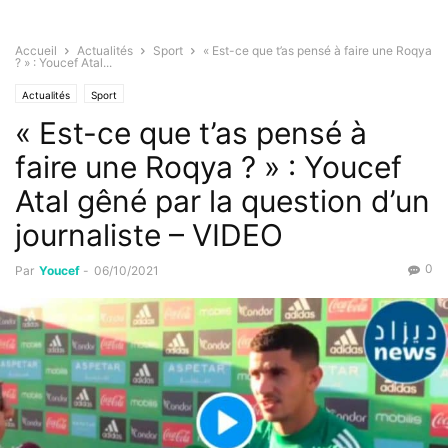
Accueil
Actualités
Sport
« Est-ce que t’as pensé à faire une Roqya
? » : Youcef Atal...
Actualités
Sport
« Est-ce que t’as pensé à
faire une Roqya ? » : Youcef
Atal gêné par la question d’un
journaliste – VIDEO
0
Par
Youcef
-
06/10/2021