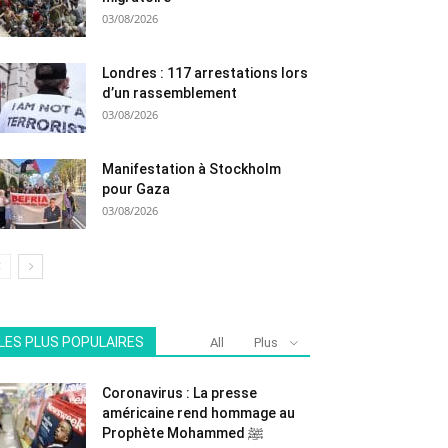
03/08/2026
Londres : 117 arrestations lors
d’un rassemblement
03/08/2026
Manifestation à Stockholm
pour Gaza
03/08/2026
LES PLUS POPULAIRES
All
Plus
Coronavirus : La presse
américaine rend hommage au
Prophète Mohammed ﷺ