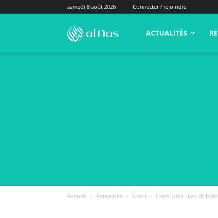
samedi 8 août 2026
Connecter / rejoindre
alNas.fr
ACTUALITÉS
RE
Accueil
Actualités
Sport
Etats-Unis : Les dribble