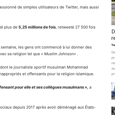
ssionné de simples utilisateurs de
Twitter,
mais aussi
té plus de
5,25 millions de fois
, retweeté 27 500 fois
D
r
Ya
e semaine, les gens ont commencé à lui donner des
De
ec sa religion tel que «
Muslim Johnson
« .
pr
re
r, dont le journaliste sportif musulman Mohammad
au
nappropriés et offensants pour la religion islamique.
pr
fensant pour elle et ses collègues musulmans »,
a
sociaux depuis 2017 après avoir déménagé aux États-