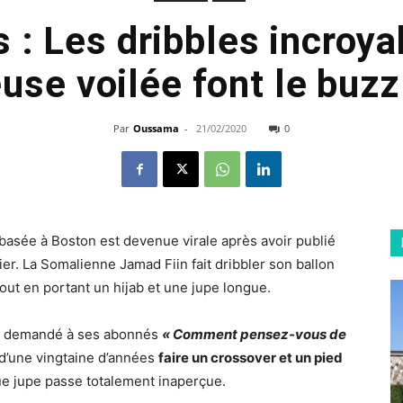
s : Les dribbles incroya
use voilée font le buz
Par
Oussama
-
21/02/2020
0
 basée à Boston est devenue virale après avoir publié
er. La Somalienne Jamad Fiin fait dribbler son ballon
out en portant un hijab et une jupe longue.
 a demandé à ses abonnés
« Comment pensez-vous de
d’une vingtaine d’années
faire un crossover et un pied
ue jupe passe totalement inaperçue.