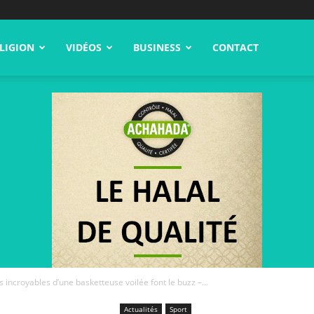
LIGION
VIDÉOS
BUSINESS
CONTACT
s incroyables d’une basketteuse voilée font le buzz –...
Actualités
Sport