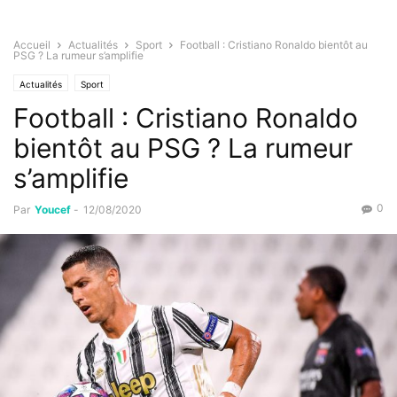
Accueil
Actualités
Sport
Football : Cristiano Ronaldo bientôt au
PSG ? La rumeur s’amplifie
Actualités
Sport
Football : Cristiano Ronaldo
bientôt au PSG ? La rumeur
s’amplifie
0
Par
Youcef
-
12/08/2020