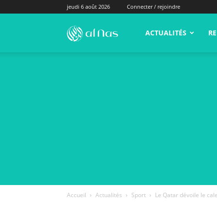
jeudi 6 août 2026
Connecter / rejoindre
alNas.fr
ACTUALITÉS
RE
Accueil
Actualités
Sport
Le Qatar dévoile le cal