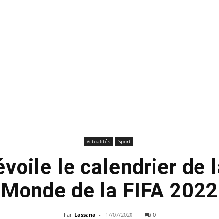
Actualités
Sport
évoile le calendrier de 
Monde de la FIFA 2022
Par
Lassana
-
17/07/2020
0