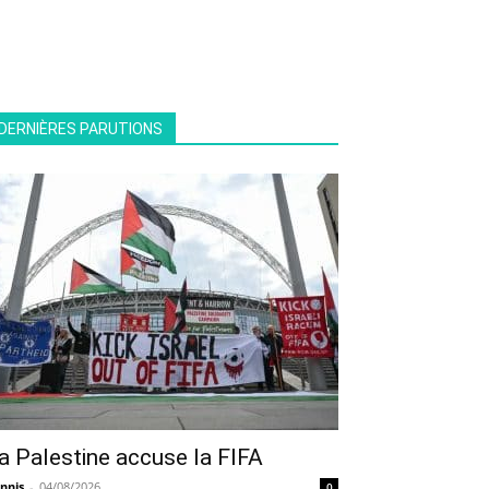
DERNIÈRES PARUTIONS
a Palestine accuse la FIFA
nnis
-
04/08/2026
0