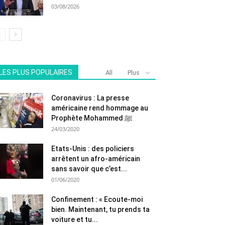
03/08/2026
LES PLUS POPULAIRES
All
Plus
Coronavirus : La presse
américaine rend hommage au
Prophète Mohammed ﷺ
24/03/2020
Etats-Unis : des policiers
arrêtent un afro-américain
sans savoir que c’est...
01/06/2020
Confinement : « Ecoute-moi
bien. Maintenant, tu prends ta
voiture et tu...