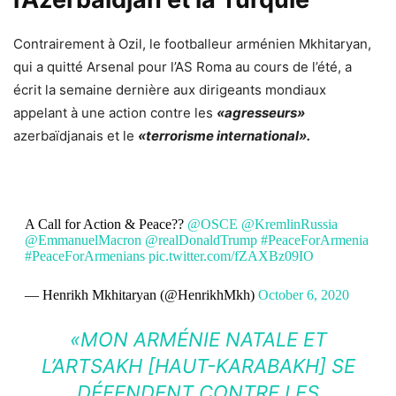
Contrairement à Ozil, le footballeur arménien Mkhitaryan,
qui a quitté Arsenal pour l’AS Roma au cours de l’été, a
écrit la semaine dernière aux dirigeants mondiaux
appelant à une action contre les
«agresseurs»
azerbaïdjanais et le
«terrorisme international».
A Call for Action & Peace??
@OSCE
@KremlinRussia
@EmmanuelMacron
@realDonaldTrump
#PeaceForArmenia
#PeaceForArmenians
pic.twitter.com/fZAXBz09IO
— Henrikh Mkhitaryan (@HenrikhMkh)
October 6, 2020
«MON ARMÉNIE NATALE ET
L’ARTSAKH [HAUT-KARABAKH] SE
DÉFENDENT CONTRE LES