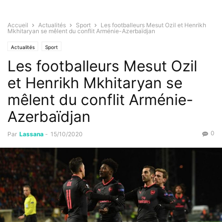
Accueil
Actualités
Sport
Les footballeurs Mesut Ozil et Henrikh
Mkhitaryan se mêlent du conflit Arménie-Azerbaïdjan
Actualités
Sport
Les footballeurs Mesut Ozil
et Henrikh Mkhitaryan se
mêlent du conflit Arménie-
Azerbaïdjan
0
Par
Lassana
-
15/10/2020